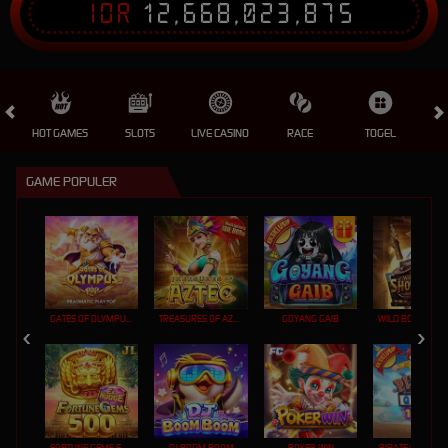
IDR
12,668,026,430
HOT GAMES
SLOTS
LIVE CASINO
RACE
TOGEL
OL
GAME POPULER
GATES OF OLYMPUS POP
TREASURES OF AZTEC
GOYANG GAIB
FORTUNE GEMS 500
DJ BOOM BOOM
POKER WIN
PIRATE QUEST 1