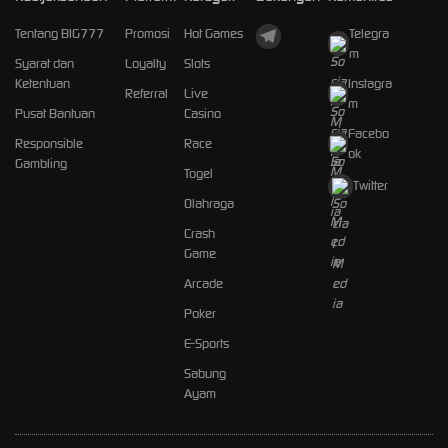
Tentang BIG777
Promosi
Hot Games
Telegra
m
Syarat dan
Loyalty
Slots
Ketentuan
Instagra
Referral
Live
m
Pusat Bantuan
Casino
Facebo
Responsible
Race
ok
Gambling
Togel
Twitter
Olahraga
Crash
Game
Arcade
Poker
E-Sports
Sabung
Ayam