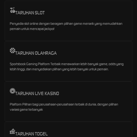
TARUHAN SLOT
Penyedia slot online dengan beragam pilihan game menarik yang memudahkan
pemain untuk mencapai jackpot
TARUHAN OLAHRAGA
Sportsbook Gaming Platform Terbaik menawarkan lebih banyak game, odds yang
lebih tinggi, dan menyediakan pilihan yang lebih banyak untuk pemain.
TARUHAN LIVE KASINO
Platform Pilihan bagi perusahaan-perusahaan terbaik di dunia, dengan pilihan
variasi game terbanyak
TARUHAN TOGEL