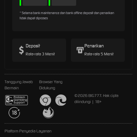
* Selama bank maintenance dan bank offline deposit dan penarikan
tidak dapat diproses
Deposit
Penarikan
Rata-rata 3 Menit
Rata-rata 5 Menit
Tanggung Jawab
Browser Yang
Bermain
Didukung
©2026 BIG777. Hak cipta
dilindungi | 18+
Platform Penyedia Layanan