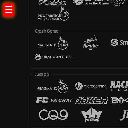
Crash Game
Arcade