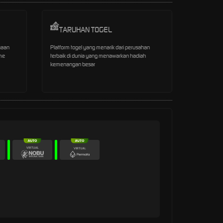
TARUHAN TOGEL
haan
Platform togel yang menarik dari perusahan
ame
terbaik di dunia yang menawarkan hadiah
kemenangan besar