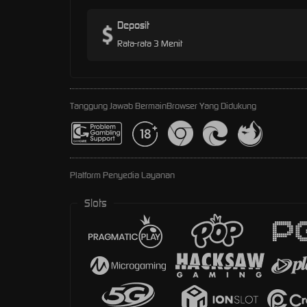
Deposit
Rata-rata 3 Menit
Tanggung Jawab Bermain
Browser Yang Didukung
Platform Penyedia Layanan
Slots