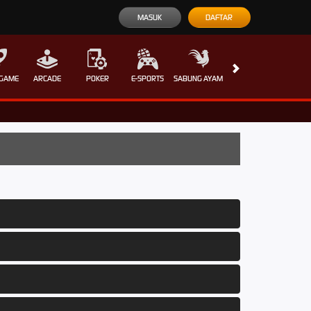
MASUK
DAFTAR
 GAME
ARCADE
POKER
E-SPORTS
SABUNG AYAM
PROMOSI