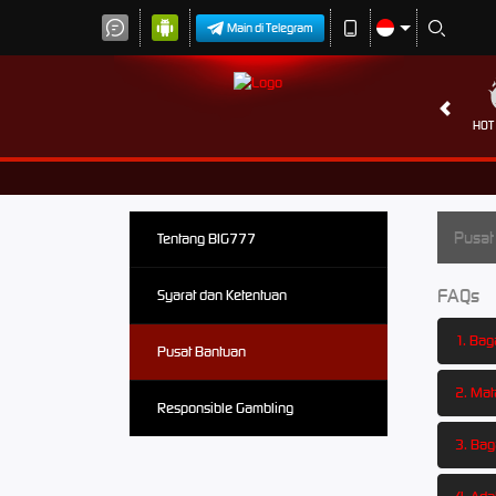
Main di Telegram
HOT
Pusat
Tentang BIG777
FAQs
Syarat dan Ketentuan
1. Ba
Pusat Bantuan
2. Mat
Responsible Gambling
3. Bag