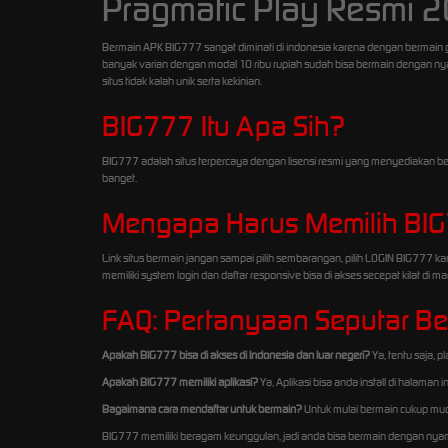
Pragmatic Play Resmi 
Bermain APK BIG777 sangat diminati di indonesia karena dengan bermain 
banyak varian dengan modal 10 ribu rupiah sudah bisa bermain dengan nyam
situs tidak kalah unik serta kekinian.
BIG777 Itu Apa Sih?
BIG777 adalah situs terpercaya dengan lisensi resmi yang menyediakan ber
banget.
Mengapa Harus Memilih BI
Link situs bermain jangan sampai pilih sembarangan, pilih LOGIN BIG777 kar
memiliki system login dan daftar responsive bisa di akses secepat kilat di m
FAQ: Pertanyaan Seputar Be
Apakah BIG777 bisa di akses di Indonesia dan luar negeri?
Ya, tentu saja, p
Apakah BIG777 memiliki aplikasi?
Ya, Aplikasi bisa anda install di halaman
Bagaimana cara mendaftar untuk bermain?
Untuk mulai bermain cukup mudah
BIG777 memiliki beragam keunggulan, jadi anda bisa bermain dengan nya