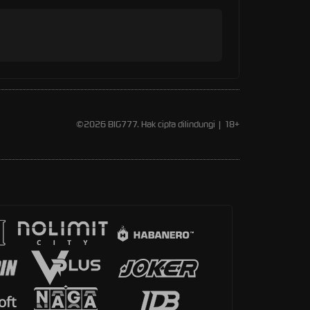
©2026 BIG777. Hak cipta dilindungi | 18+