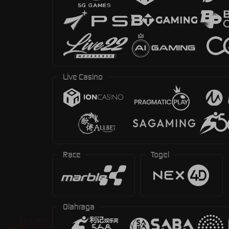
Live Casino
Race
Togel
Olahraga
Tap Me!