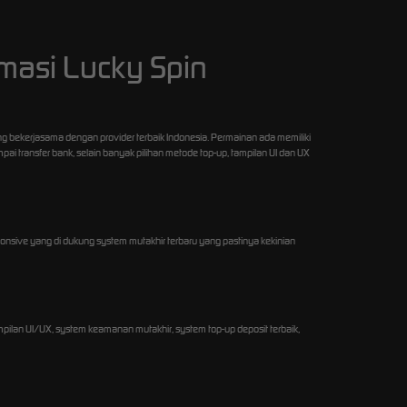
masi Lucky Spin
 bekerjasama dengan provider terbaik Indonesia. Permainan ada memiliki
i transfer bank, selain banyak pilihan metode top-up, tampilan UI dan UX
ponsive yang di dukung system mutakhir terbaru yang pastinya kekinian
tampilan UI/UX, system keamanan mutakhir, system top-up deposit terbaik,