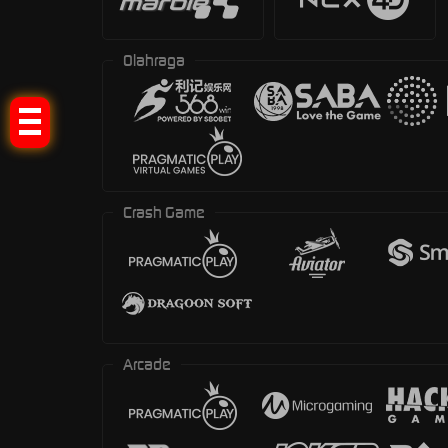
Olahraga
Tap Me!
Crash Game
Arcade