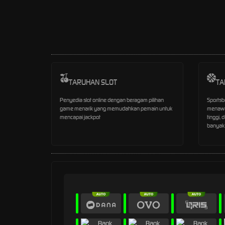
TARUHAN SLOT
TA
Penyedia slot online dengan beragam pilihan
Sportsb
game menarik yang memudahkan pemain untuk
menawar
mencapai jackpot
tinggi,
banyak 