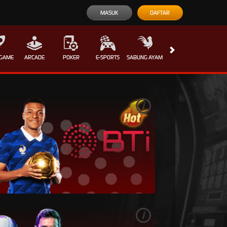
MASUK
DAFTAR
 GAME
ARCADE
POKER
E-SPORTS
SABUNG AYAM
PROMOSI
i
i