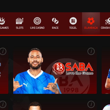
 GAMES
SLOTS
LIVE CASINO
RACE
TOGEL
OLAHRAGA
CRASH
i
i
i
i