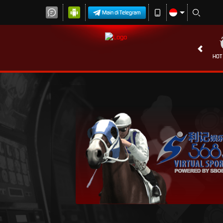
Main di Telegram
HOT