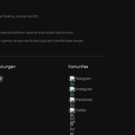
kat Desktop, Android dan IOS.
 proses pendaftaran, selamat anda sudah bisa bermain.
nyaman dengan santai dan juga kami memiliki kabar sangat
ukungan
Komunitas
Telegram
Instagram
Facebook
Twitter