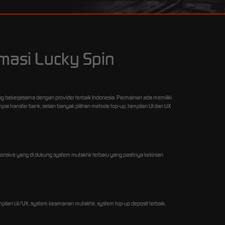
masi Lucky Spin
 bekerjasama dengan provider terbaik Indonesia. Permainan ada memiliki
i transfer bank, selain banyak pilihan metode top-up, tampilan UI dan UX
ponsive yang di dukung system mutakhir terbaru yang pastinya kekinian
tampilan UI/UX, system keamanan mutakhir, system top-up deposit terbaik,