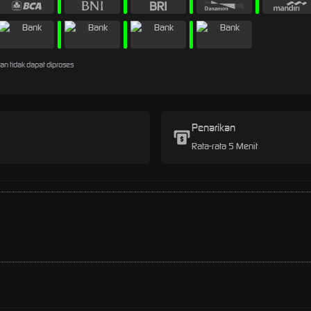
an tidak dapat diproses
Penarikan
Rata-rata 5 Menit