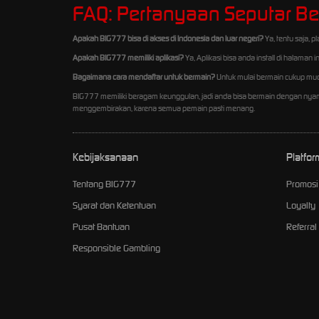
FAQ: Pertanyaan Seputar Be
Apakah BIG777 bisa di akses di Indonesia dan luar negeri?
Ya, tentu saja, p
Apakah BIG777 memiliki aplikasi?
Ya, Aplikasi bisa anda install di halaman
Bagaimana cara mendaftar untuk bermain?
Untuk mulai bermain cukup mudah
BIG777 memiliki beragam keunggulan, jadi anda bisa bermain dengan nya
menggembirakan, karena semua pemain pasti menang.
Kebijaksanaan
Platfor
Tentang BIG777
Promosi
Syarat dan Ketentuan
Loyalty
Pusat Bantuan
Referral
Responsible Gambling