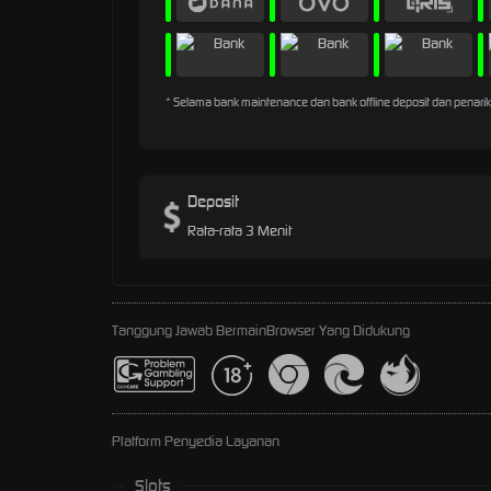
* Selama bank maintenance dan bank offline deposit dan penarik
Deposit
Rata-rata 3 Menit
Tanggung Jawab Bermain
Browser Yang Didukung
Platform Penyedia Layanan
Slots