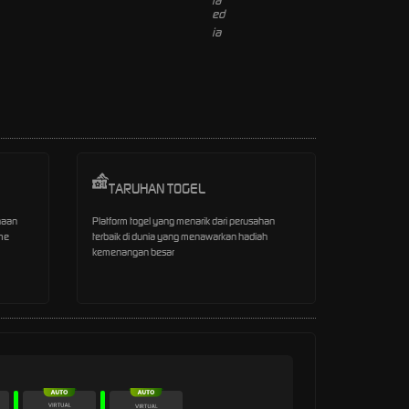
TARUHAN TOGEL
haan
Platform togel yang menarik dari perusahan
ame
terbaik di dunia yang menawarkan hadiah
kemenangan besar