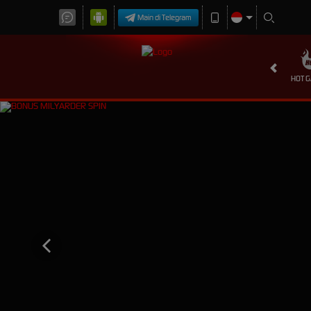
Main di Telegram
HOT 