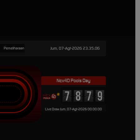
Jum, 07-Agt-2026 23.35.06
haraan Terjadwal: MarbleX pada 31-Jul-2026 dari 00.00.00 sampai 31-Jul-2027 00.00.00. Selam
Nex4D Pools Day
Live Draw Jum, 07-Agt-2026 00.00.00