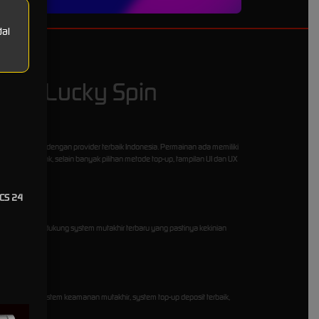
dal
masi Lucky Spin
bekerjasama dengan provider terbaik Indonesia. Permainan ada memiliki
transfer bank, selain banyak pilihan metode top-up, tampilan UI dan UX
 CS 24
nsive yang di dukung system mutakhir terbaru yang pastinya kekinian
mpilan UI/UX, system keamanan mutakhir, system top-up deposit terbaik,