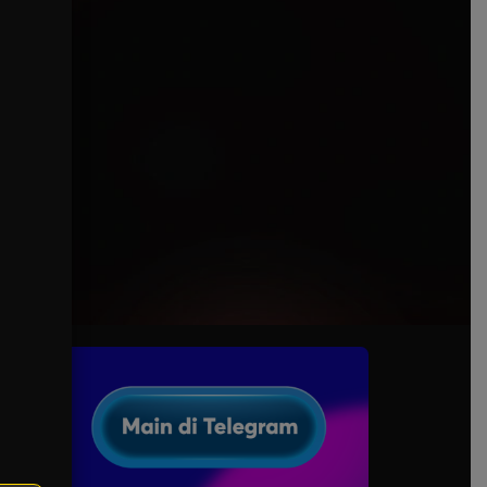
Pindai kode
untuk Und
Android A