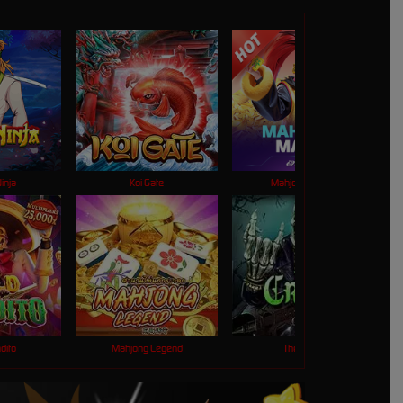
inja
Koi Gate
Mahjong Magic
dito
Mahjong Legend
The Crypt