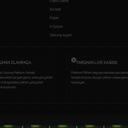
Crash Game
Arcade
Poker
E-Sports
Sabung Ayam
UHAN OLAHRAGA
TARUHAN LIVE KASINO
k Gaming Platform Terbaik
Platform Pilihan bagi perusahaan-perusah
an lebih banyak game, odds yang lebih
terbaik di dunia, dengan pilihan variasi gam
an menyediakan pilihan yang lebih
terbanyak
ntuk pemain.