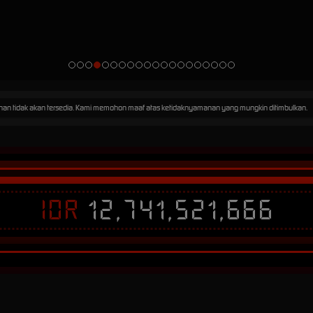
k akan tersedia. Kami memohon maaf atas ketidaknyamanan yang mungkin ditimbulkan.
Pemeli
IDR
12,741,521,666