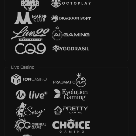
Live Casino