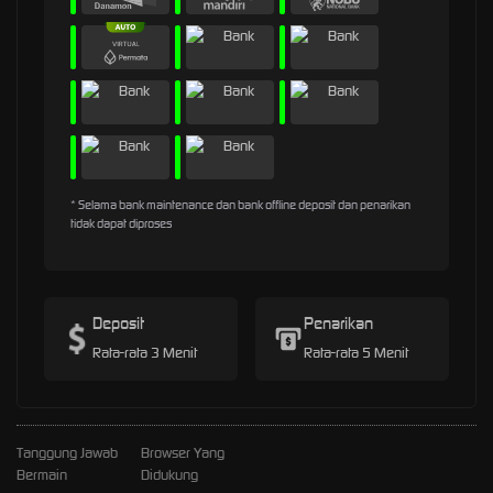
* Selama bank maintenance dan bank offline deposit dan penarikan
tidak dapat diproses
Deposit
Penarikan
Rata-rata 3 Menit
Rata-rata 5 Menit
Tanggung Jawab
Browser Yang
Bermain
Didukung