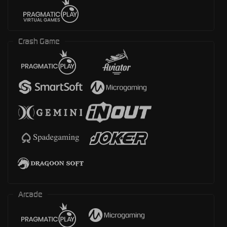
Crash Game
Arcade