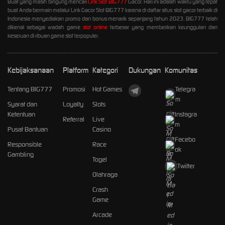
Buat yang masih bingung mencari
Link Slot BIG777
Gacor. Hari ini adalah waktu yang tepat
buat Anda bermain melalui Link Gacor Slot BIG777 karena di daftar situs slot gacor terbaik di
Indonesia menyediakan promo dan bonus menarik sepanjang tahun 2023. BIG777 telah
dikenal sebagai wadah game
slot online
terbesar yang memberikan keunggulan dan
keseruan di ribuan game slot terpopuler.
Kebijaksanaan
Platform
Kategori
Dukungan
Komunitas
Tentang BIG777
Promosi
Hot Games
Telegra
m
Syarat dan
Loyalty
Slots
Ketentuan
Instagra
Referral
Live
m
Pusat Bantuan
Casino
Facebo
Responsible
Race
ok
Gambling
Togel
Twitter
Olahraga
Crash
Game
Arcade