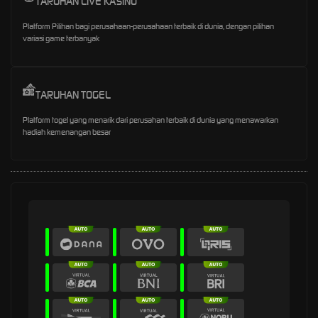
TARUHAN LIVE KASINO
Platform Pilihan bagi perusahaan-perusahaan terbaik di dunia, dengan pilihan
variasi game terbanyak
TARUHAN TOGEL
Platform togel yang menarik dari perusahan terbaik di dunia yang menawarkan
hadiah kemenangan besar