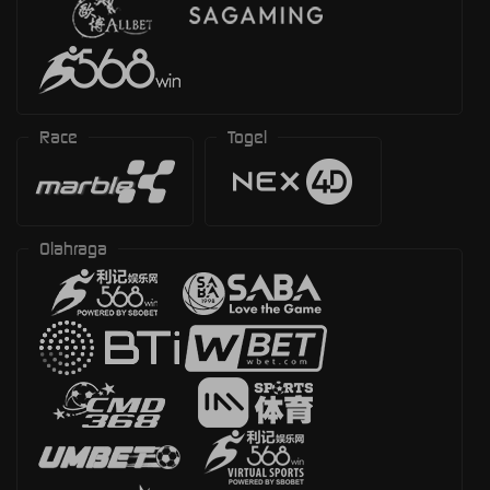
Race
Togel
Olahraga