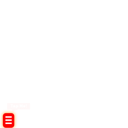
Tap Me!