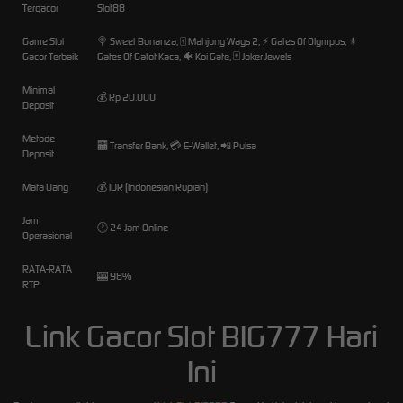
Tergacor
Slot88
Game Slot
🍭 Sweet Bonanza, 🀄️ Mahjong Ways 2, ⚡️ Gates Of Olympus, ⚜️
Gacor Terbaik
Gates Of Gatot Kaca, 🐠 Koi Gate, 🃏 Joker Jewels
Minimal
💰 Rp 20.000
Deposit
Metode
🏧 Transfer Bank, 💳 E-Wallet, 📲 Pulsa
Deposit
Mata Uang
💰 IDR (Indonesian Rupiah)
Jam
🕐 24 Jam Online
Operasional
RATA-RATA
🎰 98%
RTP
Link Gacor Slot BIG777 Hari
Ini