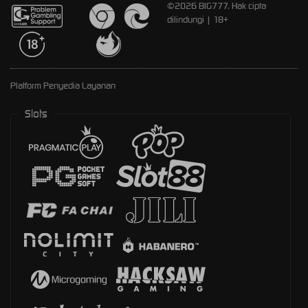
©2026 BIG777. Hak cipta
dilindungi | 18+
Platform Penyedia Layanan
Slots