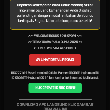
Mengapa Harus Memilih BIG777?
Dapatkan kesempatan emas untuk menang besar!
Tingkatkan peluang kemenangan Anda di setiap
Link situs bermain jangan sampai pilih sembarangan, pilih LOGIN BIG777 karena memiliki
pertandingan dengan modal tambahan dan bonus
keunggulan yang sangat signifikan bila di bandingkan dengan situs lain, mulai dari tampilan
berlimpah. Segera klaim sebelum promo berakhir!
UI/UX, system keamanan mutakhir, system top-up deposit terbaik, memiliki system login
dan daftar responsive bisa di akses secepat kilat di mana saja juga kapan saja.
FAQ: Pertanyaan Seputar Bermain
>>> WELCOME BONUS 50% SPORT <<<
>> TEBAK JUARA PIALA DUNIA 2026 <<
di BIG777 Dari Para Member
> BONUS WIN STREAK SPORT <
Apakah BIG777 bisa di akses di Indonesia dan luar negeri?
Ya, tentu saja, platform ini bisa di
akses di Indonesia dan juga luar negeri, bahkan bisa di akses di semua type prangkat
🎁 LIHAT DETAIL PROMO
Desktop, Android dan IOS.
Apakah BIG777 memiliki aplikasi?
Ya, Aplikasi bisa anda install di halaman ini dengan
BIG777 kini Resmi menjadi Official Partner SBOBET! Ingin memiliki
mudah.
ID SBOBET? Hubungi CS 24 jam kami untuk informasi lebih lanjut.
Bagaimana cara mendaftar untuk bermain?
Untuk mulai bermain cukup mudah, anda bisa
KLIK CREATE ID SBO DISINI!
memulai memilih jenis game di situs ini dan isi data pendaftaran, bila sudah selesai proses
pendaftaran, selamat anda sudah bisa bermain.
_________________________________
BIG777 memiliki beragam keunggulan, jadi anda bisa bermain dengan nyaman dan
DOWNLOAD APK LANGSUNG KLIK GAMBAR
tenang, serta LINK ALTERNATIF BIG777 bisa menjadi tempat anda untuk bermain dengan
DIBAWAH INI