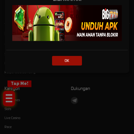
nyaman dengan santai dan juga kami memiliki kabar sangat menggembirakan, karena
semua pemain pasti menang.
Kebijaksanaan
Platform
Tentang BIG777
Promosi
Syarat dan Ketentuan
Loyalty
OK
Pusat Bantuan
Referral
Responsible Gambling
Tap Me!
Kategori
Dukungan
Hot Games
Slots
Live Casino
Race