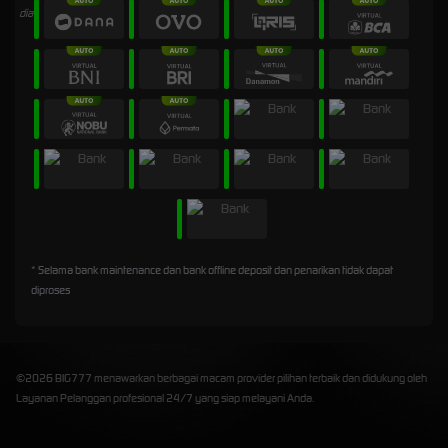
* Selama bank maintenance dan bank offline deposit dan penarikan tidak dapat
diproses
©2026 BIG777 menawarkan berbagai macam provider pilihan terbaik dan didukung oleh
Layanan Pelanggan profesional 24/7 yang siap melayani Anda.