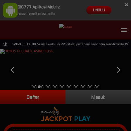
×
BIG777 Aplikasi Mobile
UNDUH
Jangan tampilkan lagi hari ini
 30-Sep-2026 15.00.00. Selama waktu ini, PP Virtual Sports permainan tidak akan tersedia. Ka
Daftar
Masuk
JACKPOT
PLAY