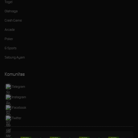
Togel
Olahraga
Crash Game
Arcade
Poker
E-Sports
Sabung Ayam
Komunitas
Telegram
Instagram
Facebook
Twitter