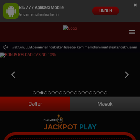
×
BIG777 Aplikasi Mobile
UNDUH
Jangan tampilkan lagi hari ini
lama waktu ini, CQ9 permainan tidak akan tersedia. Kami memohon maaf atas ketidaknyamanan y
Daftar
Masuk
JACKPOT
PLAY