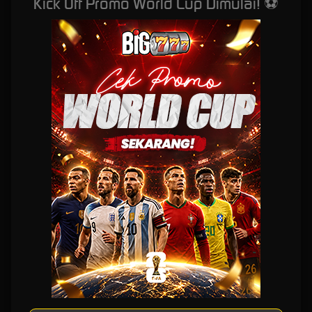
BIG777 X SLOT777: Platform
Kick Off Promo World Cup Dimulai! ⚽️
Game Online Dengan
Optimasi Lucky Spin
Pragmatic Play Resmi 2026
Bermain APK BIG777 sangat diminati di indonesia karena dengan bermain game dapat
menghilangkan kepenatan, tampilan yang responsive BIG777 menjadi situs resmi yang
bekerjasama dengan provider terbaik Indonesia. Permainan ada memiliki banyak varian
dengan modal 10 ribu rupiah sudah bisa bermain dengan nyaman dan untuk pengisian
saldo anda bisa memilih beragam cara mulai dari QRIS, GOPAY, OVO sampai transfer bank,
selain banyak pilihan metode top-up, tampilan UI dan UX situs tidak kalah unik serta
kekinian.
BIG777 Itu Apa Sih?
BIG777 adalah situs terpercaya dengan lisensi resmi yang menyediakan beragam pilihan
game dari berbagai platform terbaik dan memiliki system UI/UX login dan daftar responsive
yang di dukung system mutakhir terbaru yang pastinya kekinian banget.